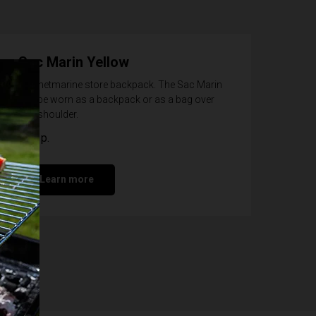
Sac Marin Yellow
Marinetmarine store backpack. The Sac Marin
can be worn as a backpack or as a bag over
one shoulder.
108
р.
Learn more