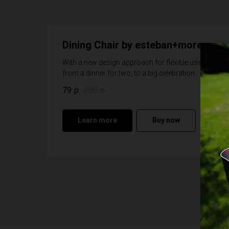
Dining Chair by esteban+moreno
With a new design approach for flexible use:
from a dinner for two, to a big celebration
79
р.
200
р.
Learn more
Buy now