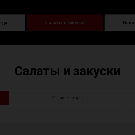
юда
Салаты и закуски
Напит
Салаты и закуски
Гарниры и соусы