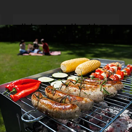
Underwater wearable watches
A piece of furniture for all occasions. A piece of
furniture for all occasions
90
р.
Learn more