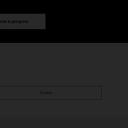
ки и десерты
К пиву