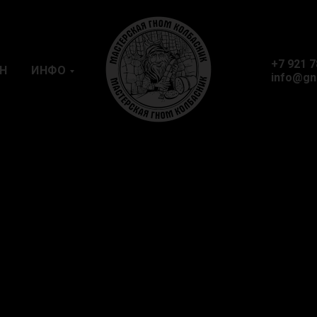
+7 921 7
Н
ИНФО
info@gn