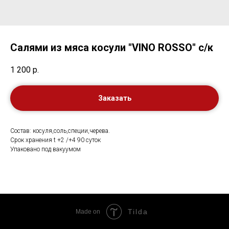
Салями из мяса косули "VINO ROSSO" с/к
1 200
р.
Заказать
Состав: косуля,соль,специи,черева.
Срок хранения t +2 /+4 90 суток
Упаковано под вакуумом
Tilda
Made on